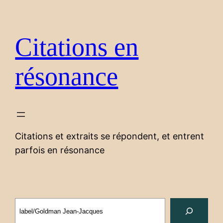
Aller
au
contenu
Citations en
résonance
Citations et extraits se répondent, et entrent
parfois en résonance
Search