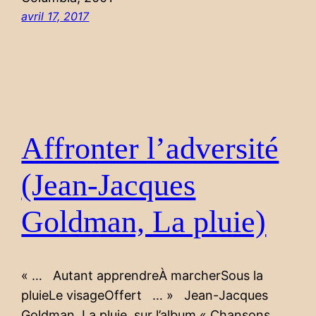
avril 17, 2017
Affronter l’adversité
(Jean-Jacques
Goldman, La pluie)
« … Autant apprendreÀ marcherSous la
pluieLe visageOffert … » Jean-Jacques
Goldman, La pluie, sur l’album « Chansons