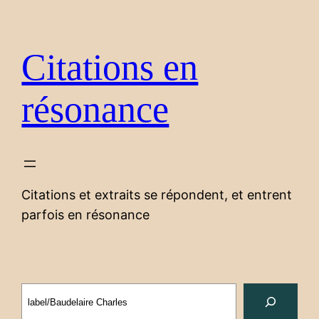
Aller
au
contenu
Citations en
résonance
Citations et extraits se répondent, et entrent
parfois en résonance
Search